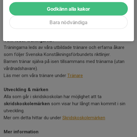
350 kr per år
för enskild medlem
Godkänn alla kakor
550 kr per år
för hela familjen
Terminsavgiften är bindande om inget annat avtalats.
Bara nödvändiga
Mer detaljer om kostnader hittar du på anmälan
Vem leder träningarna?
Träningarna leds av våra utbildade tränare och erfarna åkare
som följer Svenska Konståkningsförbundets riktlinjer.
Barnen tränar själva på isen tillsammans med tränarna (utan
vårdnadshavare).
Läs mer om våra tränare under
Tränare
Utveckling & märken
Alla som går i skridskoskolan har möjlighet att ta
skridskoskolemärken
som visar hur långt man kommit i sin
utveckling.
Mer om detta hittar du under
Skridskoskolemärken
Mer information