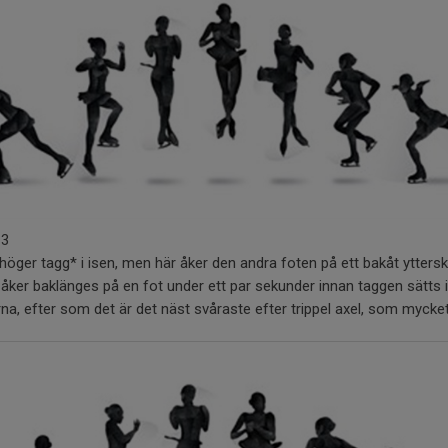
13
i höger tagg* i isen, men här åker den andra foten på ett bakåt yttersk
åker baklänges på en fot under ett par sekunder innan taggen sätts i. I
a, efter som det är det näst svåraste efter trippel axel, som mycket