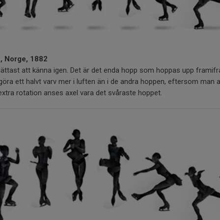
n, Norge, 1882
lättast att känna igen. Det är det enda hopp som hoppas upp framif
öra ett halvt varv mer i luften än i de andra hoppen, eftersom man al
extra rotation anses axel vara det svåraste hoppet.