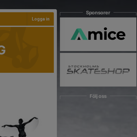
Sponsorer
Logga in
G
Följ oss