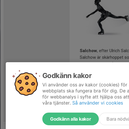
Salchow
, efter Ulrich Sa
Salchow är skärhoppet so
lättaste av konståkningsho
Salchow-hoppet är uppkal
Godkänn kakor
ett OS-guld (1908), tio V
gången 1909.
Vi använder oss av kakor (cookies) för 
webbplats ska fungera bra för dig. De
för webbanalys i syfte att hjälpa oss at
våra tjänster.
Så använder vi cookies
Godkänn alla kakor
Bara nödv