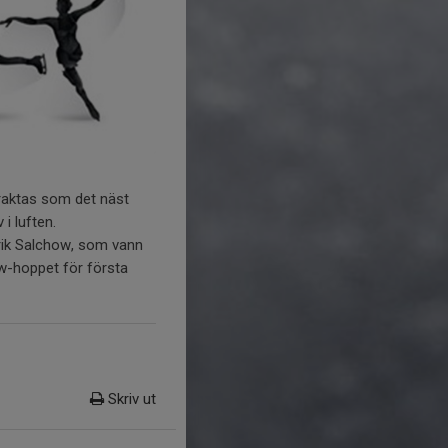
raktas som det näst
i luften.
rik Salchow, som vann
w-hoppet för första
Skriv ut