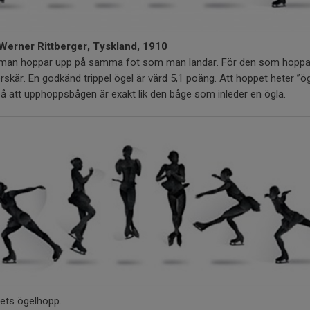
 Werner Rittberger, Tyskland, 1910
r man hoppar upp på samma fot som man landar. För den som hoppar
rskär. En godkänd trippel ögel är värd 5,1 poäng. Att hoppet heter ”
på att upphoppsbågen är exakt lik den båge som inleder en ögla.
pets ögelhopp.