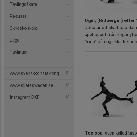
Tävlingsåkare
Resultat
Ögel, (Rittberger) efter
Detta är ett skärhopp dä
Skridskoskola
upphoppet från höger ytte
Läger
”loop” på engelska beror 
Tävlingar
www.svenskkonstakning.se
www.skatesweden.se
Instagram DKF
Toeloop
, även kallad tås