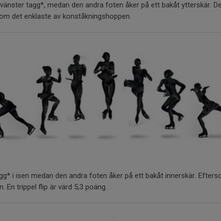
änster tagg*, medan den andra foten åker på ett bakåt ytterskär. Det 
om det enklaste av konståkningshoppen.
tagg* i isen medan den andra foten åker på ett bakåt innerskär. Efter
. En trippel flip är värd 5,3 poäng.