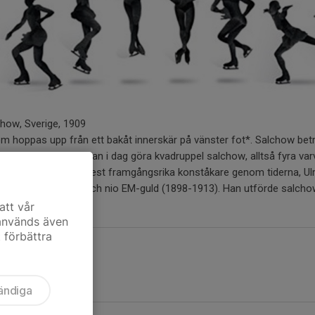
lchow, Sverige, 1909
m hoppas upp från ett bakåt innerskär på vänster fot*. Salchow bet
ppen. Flera herrar kan i dag göra kvadruppel salchow, alltså fyra varv 
lat efter Sveriges mest framgångsrika konståkare genom tiderna, Ul
M-guld (1901-1911) och nio EM-guld (1898-1913). Han utförde salcho
att vår
 används även
t förbättra
ändiga