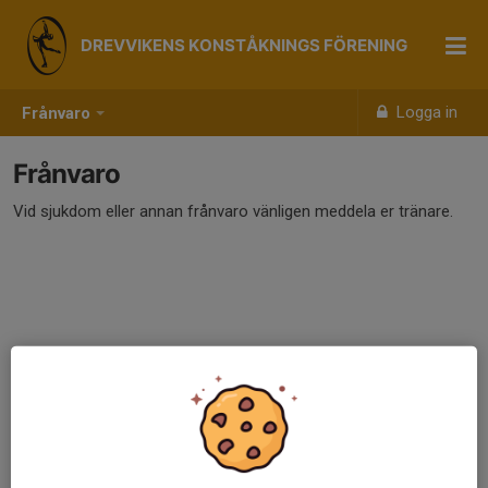
DREVVIKENS KONSTÅKNINGS FÖRENING
Logga in
Frånvaro
Frånvaro
Vid sjukdom eller annan frånvaro vänligen meddela er tränare.