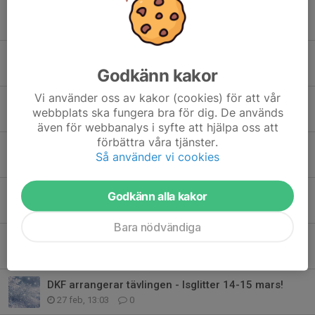
Missa inte! RF SISU kostnadsfri utbildning. INTE MIN MATCH.
25 jun, 09:53
0
Kostnadsfri RF SISU utbildning. Coachande föräldraskap
Godkänn kakor
25 jun, 09:27
0
Vi använder oss av kakor (cookies) för att vår
Tack för denna säsong!
webbplats ska fungera bra för dig. De används
15 jun, 22:13
0
även för webbanalys i syfte att hjälpa oss att
förbättra våra tjänster.
🎉 DKF‑åkare medverkar i TV‑produktion på TV4!
Så använder vi cookies
27 apr, 15:11
0
Fortsättningsgrupp 2026
Godkänn alla kakor
20 mar, 13:51
0
Bara nödvändiga
Gratis RF utbildning. Coachande konståkningsförälder den 30/03/2026
4 mar, 16:25
0
DKF arrangerar tävlingen - Isglitter 14-15 mars!
27 feb, 13:03
0