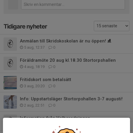
Tidigare nyheter
Anmälan till Skridskoskolan är nu öppen! ⛸️
5 aug, 12:37
0
Föräldramöte 20 aug kl.18.30 Stortorpshallen
4 aug, 18:19
0
Fritidskort som betalsätt
3 aug, 20:20
0
Info: Uppstartsläger Stortorpshallen 3-7 augusti!
2 aug, 22:51
0
Information från Valberedningen
25 jun, 11:08
0