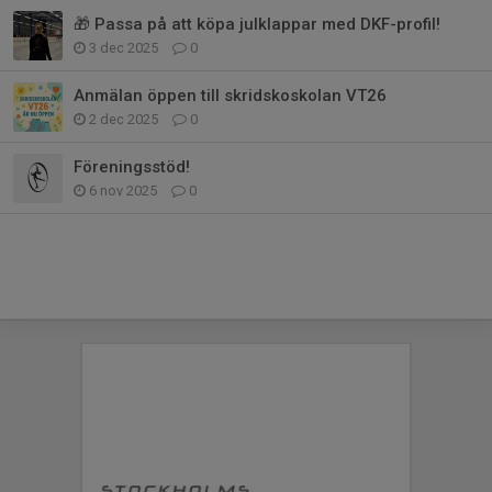
🎁 Passa på att köpa julklappar med DKF-profil!
3 dec 2025
0
Anmälan öppen till skridskoskolan VT26
2 dec 2025
0
Föreningsstöd!
6 nov 2025
0