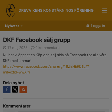
DREVVIKENS KONSTÅKNINGS FÖRENING
Logga in
Nyheter
DKF Facebook sälj grupp
17 maj 2025
0 kommentarer
Nu har vi öppnat en Köp och sälj sida på Facebook för alla våra
DKF medlemmar!
https://www.facebook.com/share/g/18ZEHERD1L/?
mibextid=wwXIfr
Dela nyhet
Kommentarer