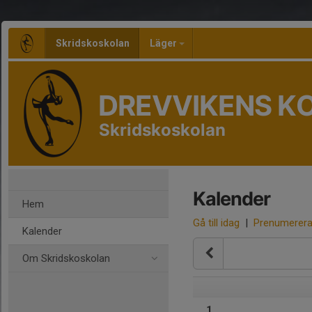
Skridskoskolan
Läger
DREVVIKENS K
Skridskoskolan
Kalender
Hem
Gå till idag
|
Prenumerer
Kalender
Om Skridskoskolan
1