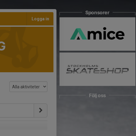
Sponsorer
Logga in
G
Följ oss