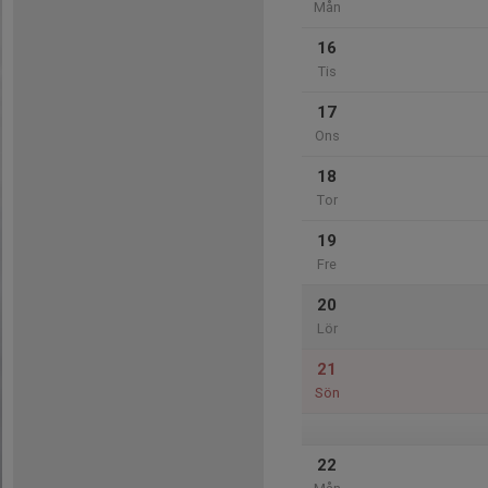
Mån
16
Tis
17
Ons
18
Tor
19
Fre
20
Lör
21
Sön
22