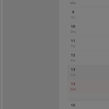
Mån
9
Tis
10
Ons
11
Tor
12
Fre
13
Lör
14
Sön
15