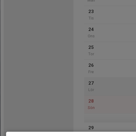
Mån
23
Tis
24
Ons
25
Tor
26
Fre
27
Lör
28
Sön
29
Mån