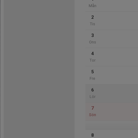
Mån
2
Tis
3
Ons
4
Tor
5
Fre
6
Lör
7
Sön
8