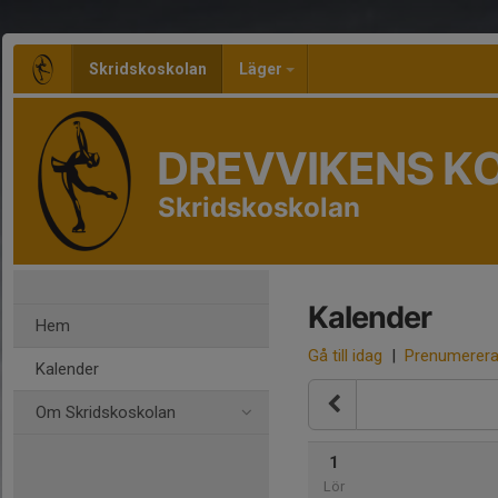
Skridskoskolan
Läger
DREVVIKENS K
Skridskoskolan
Kalender
Hem
Gå till idag
|
Prenumerer
Kalender
Om Skridskoskolan
1
Lör