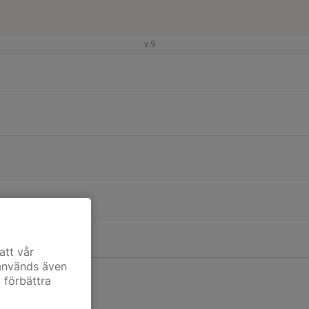
v.9
att vår
 används även
t förbättra