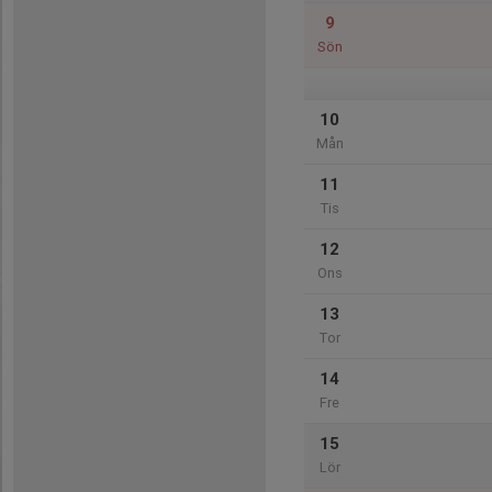
9
Sön
10
Mån
11
Tis
12
Ons
13
Tor
14
Fre
15
Lör