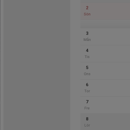
2
Sön
3
Mån
4
Tis
5
Ons
6
Tor
7
Fre
8
Lör