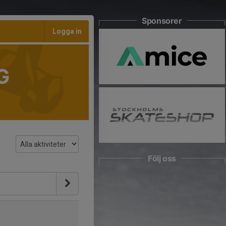
Sponsorer
Logga in
G
Följ oss