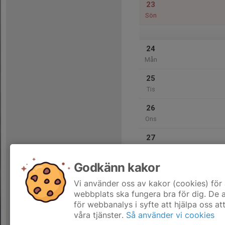
23
Sön
24
Mån
25
Tis
26
Ons
27
Tor
Godkänn kakor
28
Fre
Vi använder oss av kakor (cookies) för 
webbplats ska fungera bra för dig. De
för webbanalys i syfte att hjälpa oss at
våra tjänster.
Så använder vi cookies